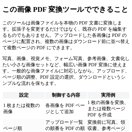
この画像 PDF 変換ツールでできること
このツールは画像ファイルを本物の PDF 文書に変換しま
す。拡張子を変更するだけではなく、既存の PDF を編集す
るものでもありません。アップロードした各画像は PDF の
ページに配置され、複数の画像はダウンロード前に並べ替え
て複数ページの PDF にできます。
写真、画像、視覚メモ、フォーム写真、参考画像、文書化し
たい小さな画像セットなど、幅広い画像 PDF 変換に使えま
す。一般的な画像ファイルに対応しながら、アップロード、
ページ順の調整、PDF 設定の選択、ダウンロードというシ
ンプルな流れを保ちます。
設定
制御する内容
実用例
1 枚の画像を変換、
1 枚または複数の
各画像を PDF ペー
または複数ページ
画像
ジとして追加
PDF を作成
アップロード一覧
変換前に写真、領
ページ順
の順番を PDF の順
収書、参考ページ