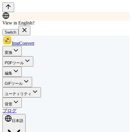
View in English?
Switch
ImgConvert
変換
PDFツール
編集
GIFツール
ユーティリティ
背景
ブログ
日本語