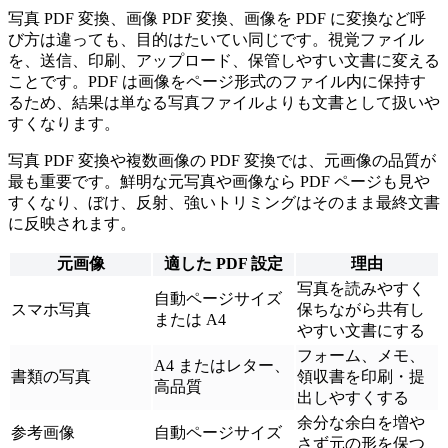
写真 PDF 変換、画像 PDF 変換、画像を PDF に変換など呼
び方は違っても、目的はたいてい同じです。視覚ファイル
を、送信、印刷、アップロード、保管しやすい文書に変える
ことです。PDF は画像をページ形式のファイル内に保持す
るため、結果は単なる写真ファイルよりも文書として扱いや
すくなります。
写真 PDF 変換や複数画像の PDF 変換では、元画像の品質が
最も重要です。鮮明な元写真や画像なら PDF ページも見や
すくなり、ぼけ、反射、強いトリミングはそのまま最終文書
に反映されます。
元画像
適した PDF 設定
理由
写真を読みやすく
自動ページサイズ
スマホ写真
保ちながら共有し
または A4
やすい文書にする
フォーム、メモ、
A4 またはレター、
書類の写真
領収書を印刷・提
高品質
出しやすくする
余分な余白を増や
参考画像
自動ページサイズ
さず元の形を保つ