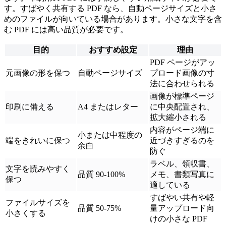
す。すばやく共有する PDF なら、自動ページサイズと小さ
めのファイルが向いている場合があります。小さな文字を含
む PDF には高い品質が必要です。
目的
おすすめ設定
理由
PDF ページがアッ
元画像の形を保つ
自動ページサイズ
プロード画像の寸
法に合わせられる
画像が標準ページ
印刷に備える
A4 またはレター
に中央配置され、
拡大縮小される
内容がページ端に
小または中程度の
端をきれいに保つ
近づきすぎるのを
余白
防ぐ
ラベル、領収書、
文字を読みやすく
品質 90-100%
メモ、書類写真に
保つ
適している
すばやい共有や軽
ファイルサイズを
品質 50-75%
量アップロード向
小さくする
けの小さな PDF