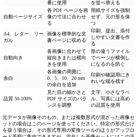
番に使用
を並べ替える
各 PDF ページを画
用紙サイズを強制
自動ページサイズ
像の寸法に合わせ
せず、元の形を保
る
つ
印刷、提出、添付
A4、レター、リー
画像を標準的な文
しやすい文書を作
ガル
書ページに収める
る
各画像に合わせて
形の違うファイル
自動向き
縦向きまたは横向
でページが横倒し
きを使用
になるのを防ぐ
各画像の周囲に
印刷や確認用にき
余白
0、5、10、20 mm
れいな端を残す
の余白を追加
見た目の細かさと
文字、小さなラベ
品質 50-100%
PDF サイズのバラ
ル、写真には高め
ンスを調整
の品質を使用
元データが画像そのもの、または複数形式が混ざった画像セ
ットの場合はこのページを使ってください。特定の形式だけ
を扱う場合は、その形式専用の変換ツールのほうがアップロ
ード手順に集中できますが、混在した画像セットにはこの汎