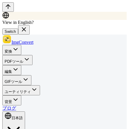
View in English?
Switch
ImgConvert
変換
PDFツール
編集
GIFツール
ユーティリティ
背景
ブログ
日本語