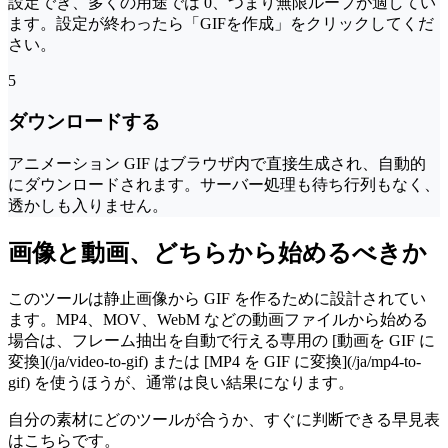
設定でき、多くの用途では 0、つまり無限ループが適してい
ます。設定が終わったら「GIFを作成」をクリックしてくだ
さい。
5
ダウンロードする
アニメーション GIF はブラウザ内で直接生成され、自動的
にダウンロードされます。サーバー処理も待ち行列もなく、
透かしも入りません。
画像と動画、どちらから始めるべきか
このツールは静止画像から GIF を作るために設計されてい
ます。MP4、MOV、WebM などの動画ファイルから始める
場合は、フレーム抽出を自動で行える専用の [動画を GIF に
変換](/ja/video-to-gif) または [MP4 を GIF に変換](/ja/mp4-to-
gif) を使うほうが、通常は良い結果になります。
自分の素材にどのツールが合うか、すぐに判断できる早見表
はこちらです。