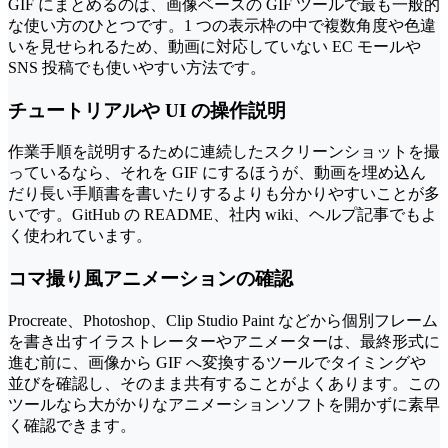
GIF にまとめるのは、画像ベースの GIF ツールで最も一般的
な使い方のひとつです。1 つの表示枠の中で複数角度や色違
いを見せられるため、動画に対応していない EC モールや
SNS 投稿でも使いやすい方法です。
チュートリアルや UI の操作説明
作業手順を説明するために連続したスクリーンショットを撮
っているなら、それを GIF にするほうが、動画を埋め込ん
だり長い手順書を書いたりするよりも分かりやすいことが多
いです。GitHub の README、社内 wiki、ヘルプ記事でもよ
く使われています。
コマ撮り風アニメーションの確認
Procreate、Photoshop、Clip Studio Paint などから個別フレーム
を書き出すイラストレーターやアニメーターは、最終形式に
進む前に、画像から GIF へ変換するツールでタイミングや
並びを確認し、そのまま共有することがよくあります。この
ツールなら大がかりなアニメーションソフトを開かずに素早
く確認できます。