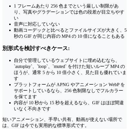
1 フレームあたり 256 色までという厳しい制限があ
り、写真やグラデーションでは色の段差が目立ちやす
い
音声に対応していない
動画コーデックと比べるとファイルサイズが大きく、5
秒の GIF が同じ内容の MP4 の 10 倍になることもある
別形式を検討すべきケース:
自分で管理しているウェブサイトに埋め込むなら、
`autoplay`、`loop`、`muted` を付けた短いループ MP4 の
ほうが、通常 5 から 10 倍小さく、見た目も優れていま
す
プラットフォームが APNG やアニメーション WebP を
サポートしているなら、256 色制限なしでフルカラー
を保てます
内容が 10 秒から 15 秒を超えるなら、GIF はほぼ間違
いなく不向きです
短いアニメーション、手早い共有、動画が使えない場所で
は、GIF は今でも実用的な標準形式です。