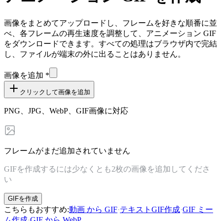
画像をまとめてアップロードし、フレームを好きな順番に並
べ、各フレームの再生速度を調整して、アニメーション GIF
をダウンロードできます。すべての処理はブラウザ内で完結
し、ファイルが端末の外に出ることはありません。
画像を追加
*
クリックして画像を追加
PNG、JPG、WebP、GIF画像に対応
フレームがまだ追加されていません
GIFを作成するには少なくとも2枚の画像を追加してくださ
い
GIFを作成
こちらもおすすめ
:
動画 から GIF
·
テキストGIF作成
·
GIF ミー
ム作成
·
GIF から WebP