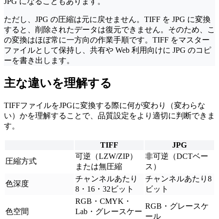
JPG になることもあります。
ただし、JPG の圧縮は元に戻せません。TIFF を JPG に変換
すると、削除されたデータは復元できません。そのため、こ
の変換はほぼ常に一方向の作業手順です。TIFF をマスター
ファイルとして保持し、共有や Web 利用向けに JPG のコピ
ーを書き出します。
主な違いを理解する
TIFFファイルをJPGに変換する際に何が変わり（変わらな
い）かを理解することで、品質設定をより適切に判断できま
す。
TIFF
JPG
可逆（LZW/ZIP）
非可逆（DCTベー
圧縮方式
または無圧縮
ス）
チャンネルあたり
チャンネルあたり8
色深度
8・16・32ビット
ビット
RGB・CMYK・
RGB・グレースケ
色空間
Lab・グレースケー
ール