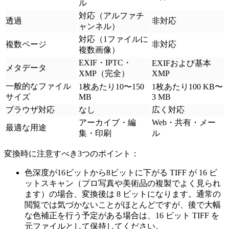
ル
対応（アルファチ
透過
非対応
ャンネル）
対応（1ファイルに
複数ページ
非対応
複数画像）
EXIF・IPTC・
EXIFおよび基本
メタデータ
XMP（完全）
XMP
一般的なファイル
1枚あたり10〜150
1枚あたり100 KB〜
サイズ
MB
3 MB
ブラウザ対応
なし
広く対応
アーカイブ・編
Web・共有・メー
最適な用途
集・印刷
ル
変換時に注意すべき3つのポイント：
色深度が16ビットから8ビットに下がる
TIFF が 16 ビ
ットスキャン（プロ写真や美術品の複製でよく見られ
ます）の場合、変換後は 8 ビットになります。通常の
閲覧では気づかないことがほとんどですが、後で大幅
な色補正を行う予定がある場合は、16 ビット TIFF を
元ファイルとして保持してください。