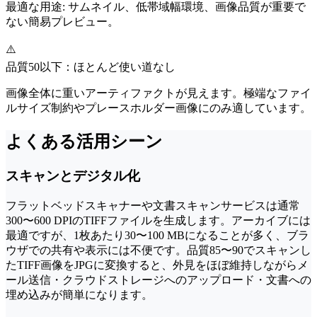
最適な用途:
サムネイル、低帯域幅環境、画像品質が重要で
ない簡易プレビュー。
⚠️
品質50以下：ほとんど使い道なし
画像全体に重いアーティファクトが見えます。極端なファイ
ルサイズ制約やプレースホルダー画像にのみ適しています。
よくある活用シーン
スキャンとデジタル化
フラットベッドスキャナーや文書スキャンサービスは通常
300〜600 DPIのTIFFファイルを生成します。アーカイブには
最適ですが、1枚あたり30〜100 MBになることが多く、ブラ
ウザでの共有や表示には不便です。品質85〜90でスキャンし
たTIFF画像をJPGに変換すると、外見をほぼ維持しながらメ
ール送信・クラウドストレージへのアップロード・文書への
埋め込みが簡単になります。