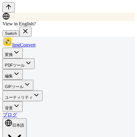
View in English?
Switch
ImgConvert
変換
PDFツール
編集
GIFツール
ユーティリティ
背景
ブログ
日本語