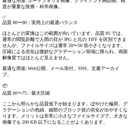
最適な用途:
ポートフォリオ画像、クライアント納品物、精
度が重要な医療・科学画像。
✅
品質 80〜90：実用上の最適バランス
ほとんどの変換はこの範囲が向いています。品質 85 では、
通常の閲覧距離で人間の目が JPG と元の TIFF を区別できま
せんが、ファイルサイズは通常 20〜50 倍小さくなります。
圧縮による劣化は微妙なグラデーション領域に限られ、画面
解像度ではほとんど見えません。
最適な用途:
Web公開、メール添付、SNS、文書アーカイ
ブ。
📦
品質 60〜75：最大圧縮
ここから明らかな品質低下が始まります。ぼやけた輪郭、グ
ラデーションの色縞、細部のブロック状の劣化が出やすくな
ります。メリットは非常に小さなファイルサイズで、大きな
画像でも 200 KB 以下になることがよくあります。