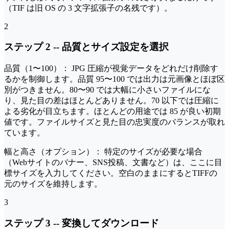
（TIF は旧 OS の 3 文字拡張子の名残です）。
2
ステップ 2
--
品質とサイズ設定を選択
品質（1〜100）：
JPG 圧縮が視覚データをどれだけ削除す
るかを制御します。品質 95〜100 では出力は元画像とほぼ区
別がつきません。80〜90 では大幅に小さいファイルにな
り、見た目の差はほとんどありません。70 以下では圧縮に
よる劣化が目立ちます。ほとんどの用途では 85 が良い初期
値です。ファイルサイズと見た目の忠実度のバランスが取れ
ています。
幅と高さ（オプション）：
特定のサイズが必要な場合
（Webサイトのバナー、SNS投稿、文書など）は、ここに目
標サイズを入力してください。空白のままにするとTIFFの
元のサイズを維持します。
3
ステップ 3
--
変換してダウンロード