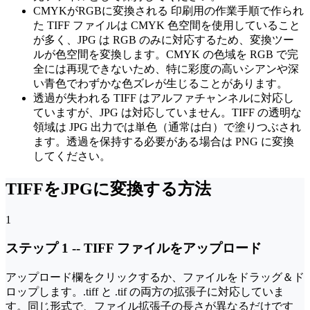
CMYKがRGBに変換される
印刷用の作業手順で作られ
た TIFF ファイルは CMYK 色空間を使用していること
が多く、JPG は RGB のみに対応するため、変換ツー
ルが色空間を変換します。CMYK の色域を RGB で完
全には再現できないため、特に彩度の高いシアンや深
い青色でわずかな色ズレが生じることがあります。
透過が失われる
TIFF はアルファチャンネルに対応し
ていますが、JPG は対応していません。TIFF の透明な
領域は JPG 出力では単色（通常は白）で塗りつぶされ
ます。透過を保持する必要がある場合は PNG に変換
してください。
TIFFをJPGに変換する方法
1
ステップ 1
--
TIFF ファイルをアップロード
アップロード欄をクリックするか、ファイルをドラッグ＆ド
ロップします。.tiff と .tif の両方の拡張子に対応していま
す。同じ形式で、ファイル拡張子の長さが異なるだけです