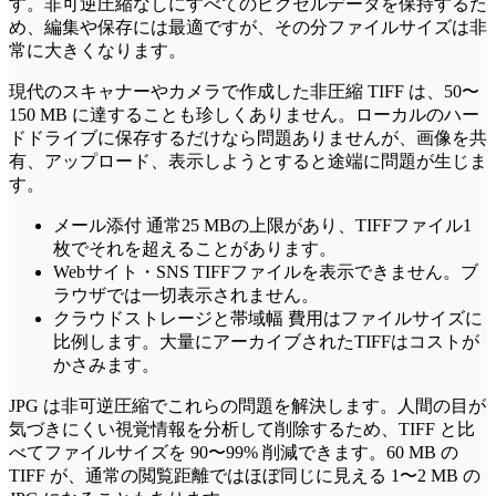
す。非可逆圧縮なしにすべてのピクセルデータを保持するた
め、編集や保存には最適ですが、その分ファイルサイズは非
常に大きくなります。
現代のスキャナーやカメラで作成した非圧縮 TIFF は、50〜
150 MB に達することも珍しくありません。ローカルのハー
ドドライブに保存するだけなら問題ありませんが、画像を共
有、アップロード、表示しようとすると途端に問題が生じま
す。
メール添付
通常25 MBの上限があり、TIFFファイル1
枚でそれを超えることがあります。
Webサイト・SNS
TIFFファイルを表示できません。ブ
ラウザでは一切表示されません。
クラウドストレージと帯域幅
費用はファイルサイズに
比例します。大量にアーカイブされたTIFFはコストが
かさみます。
JPG は非可逆圧縮でこれらの問題を解決します。人間の目が
気づきにくい視覚情報を分析して削除するため、TIFF と比
べてファイルサイズを 90〜99% 削減できます。60 MB の
TIFF が、通常の閲覧距離ではほぼ同じに見える 1〜2 MB の