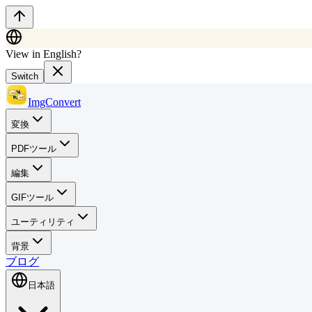
View in English?
Switch
ImgConvert
変換
PDFツール
編集
GIFツール
ユーティリティ
背景
ブログ
日本語