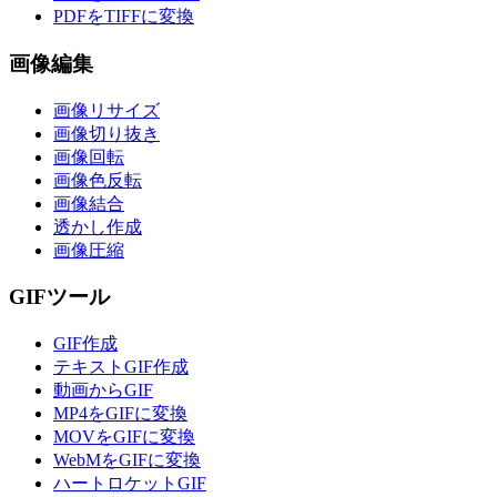
PDFをTIFFに変換
画像編集
画像リサイズ
画像切り抜き
画像回転
画像色反転
画像結合
透かし作成
画像圧縮
GIFツール
GIF作成
テキストGIF作成
動画からGIF
MP4をGIFに変換
MOVをGIFに変換
WebMをGIFに変換
ハートロケットGIF