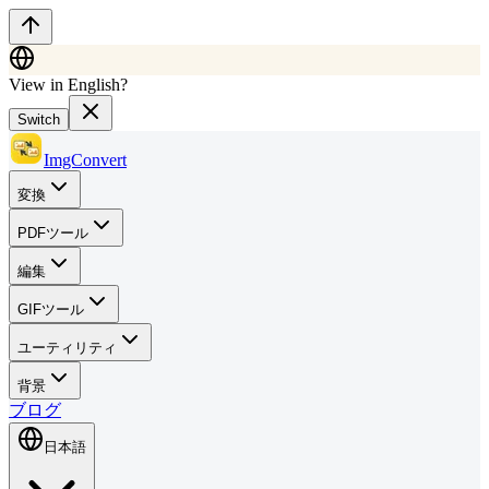
View in English?
Switch
ImgConvert
変換
PDFツール
編集
GIFツール
ユーティリティ
背景
ブログ
日本語