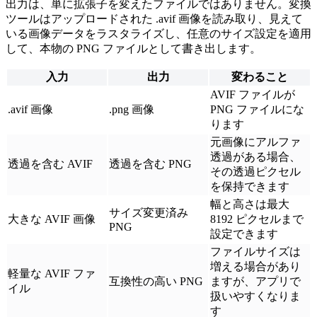
出力は、単に拡張子を変えたファイルではありません。変換
ツールはアップロードされた .avif 画像を読み取り、見えて
いる画像データをラスタライズし、任意のサイズ設定を適用
して、本物の PNG ファイルとして書き出します。
入力
出力
変わること
AVIF ファイルが
.avif 画像
.png 画像
PNG ファイルにな
ります
元画像にアルファ
透過がある場合、
透過を含む AVIF
透過を含む PNG
その透過ピクセル
を保持できます
幅と高さは最大
サイズ変更済み
大きな AVIF 画像
8192 ピクセルまで
PNG
設定できます
ファイルサイズは
増える場合があり
軽量な AVIF ファ
互換性の高い PNG
ますが、アプリで
イル
扱いやすくなりま
す