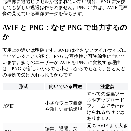
元画像に透過ピクセルが含まれていない場合、PNG に変換
しても新しい透過は作られません。PNG 出力は、AVIF 元画
像の見えている画像データを保ちます。
AVIF と PNG：なぜ PNG で出力するの
か
実用上の違いは明確です。AVIF は小さなファイルサイズに
向いていることが多く、PNG は互換性と可逆編集に向いて
います。多くのユーザーが AVIF を PNG に変換する理由
は、PNG が新しいからでも小さいからでもなく、ほとんど
の場所で受け入れられるからです。
形式
向いている用途
注意点
すべての編集ツー
ルやアップロード
小さなウェブ画像
AVIF
フォームで受け付
や新しい配信環境
けられるわけでは
ありません
元の AVIF より大き
編集、透過、文