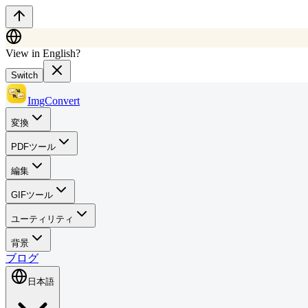
View in English?
Switch
ImgConvert
変換
PDFツール
編集
GIFツール
ユーティリティ
背景
ブログ
日本語