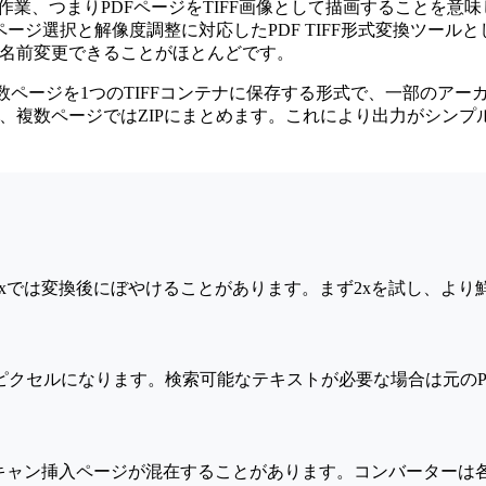
は同じ作業、つまりPDFページをTIFF画像として描画すること
ページ選択と解像度調整に対応したPDF TIFF形式変換ツールと
ifへ名前変更できることがほとんどです。
、複数ページを1つのTIFFコンテナに保存する形式で、一部の
力し、複数ページではZIPにまとめます。これにより出力がシン
xでは変換後にぼやけることがあります。まず2xを試し、より鮮明
力ではピクセルになります。検索可能なテキストが必要な場合は元の
キャン挿入ページが混在することがあります。コンバーターは各