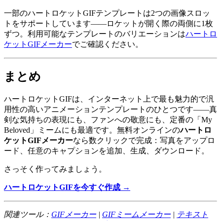
一部のハートロケットGIFテンプレートは2つの画像スロッ
トをサポートしています——ロケットが開く際の両側に1枚
ずつ。利用可能なテンプレートのバリエーションは
ハートロ
ケットGIFメーカー
でご確認ください。
まとめ
ハートロケットGIFは、インターネット上で最も魅力的で汎
用性の高いアニメーションテンプレートのひとつです——真
剣な気持ちの表現にも、ファンへの敬意にも、定番の「My
Beloved」ミームにも最適です。無料オンラインの
ハートロ
ケットGIFメーカー
なら数クリックで完成：写真をアップロ
ード、任意のキャプションを追加、生成、ダウンロード。
さっそく作ってみましょう。
ハートロケットGIFを今すぐ作成 →
関連ツール：
GIFメーカー
|
GIFミームメーカー
|
テキスト