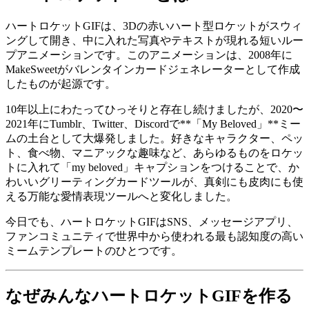
ハートロケットGIFは、3Dの赤いハート型ロケットがスウィ
ングして開き、中に入れた写真やテキストが現れる短いルー
プアニメーションです。このアニメーションは、2008年に
MakeSweetがバレンタインカードジェネレーターとして作成
したものが起源です。
10年以上にわたってひっそりと存在し続けましたが、2020〜
2021年にTumblr、Twitter、Discordで**「My Beloved」**ミー
ムの土台として大爆発しました。好きなキャラクター、ペッ
ト、食べ物、マニアックな趣味など、あらゆるものをロケッ
トに入れて「my beloved」キャプションをつけることで、か
わいいグリーティングカードツールが、真剣にも皮肉にも使
える万能な愛情表現ツールへと変化しました。
今日でも、ハートロケットGIFはSNS、メッセージアプリ、
ファンコミュニティで世界中から使われる最も認知度の高い
ミームテンプレートのひとつです。
なぜみんなハートロケットGIFを作る