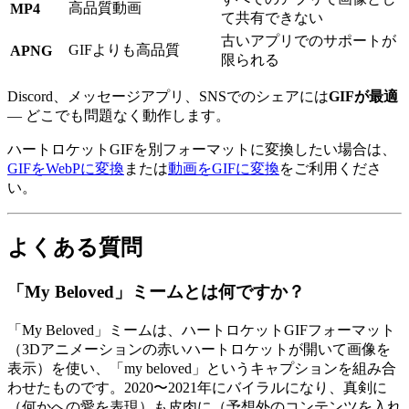
高品質動画
MP4
て共有できない
古いアプリでのサポートが
GIFよりも高品質
APNG
限られる
Discord、メッセージアプリ、SNSでのシェアには
GIFが最適
— どこでも問題なく動作します。
ハートロケットGIFを別フォーマットに変換したい場合は、
GIFをWebPに変換
または
動画をGIFに変換
をご利用くださ
い。
よくある質問
「My Beloved」ミームとは何ですか？
「My Beloved」ミームは、ハートロケットGIFフォーマット
（3Dアニメーションの赤いハートロケットが開いて画像を
表示）を使い、「my beloved」というキャプションを組み合
わせたものです。2020〜2021年にバイラルになり、真剣に
（何かへの愛を表現）も皮肉に（予想外のコンテンツを入れ