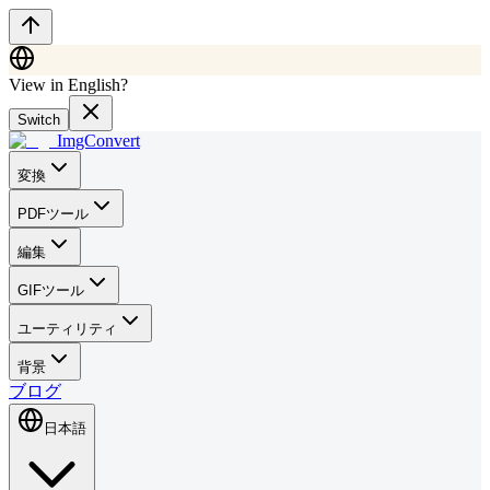
View in English?
Switch
ImgConvert
変換
PDFツール
編集
GIFツール
ユーティリティ
背景
ブログ
日本語