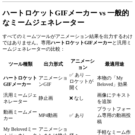
ハートロケットGIFメーカー vs 一般的
なミームジェネレーター
すべてのミームツールがアニメーション結果を出力するわけ
ではありません。専用
ハートロケットGIFメーカー
と汎用ミ
ームジェネレーターの比較：
アニメーシ
ツール種類
出力形式
最適用途
ョン
✅ あり —
ハートロケット
アニメーショ
本物の「My
ロケットが
GIFメーカー
ンGIF
Beloved」効果
開く
汎用ミームジェ
画像にテキスト
静止画
❌ なし
ネレーター
を追加
プラットフォー
動画ミームメー
MP4動画
✅ あり
ム専用の動画投
カー
稿
My Belovedミー
アニメーショ
手軽なミーム作