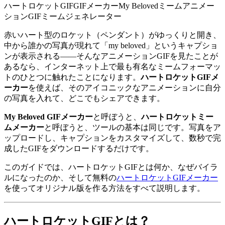
ハートロケットGIF
GIFメーカー
My Belovedミーム
アニメー
ションGIF
ミームジェネレーター
赤いハート型のロケット（ペンダント）がゆっくりと開き、
中から誰かの写真が現れて「my beloved」というキャプショ
ンが表示される——そんなアニメーションGIFを見たことが
あるなら、インターネット上で最も有名なミームフォーマッ
トのひとつに触れたことになります。
ハートロケットGIFメ
ーカー
を使えば、そのアイコニックなアニメーションに自分
の写真を入れて、どこでもシェアできます。
My Beloved GIFメーカー
と呼ぼうと、
ハートロケットミー
ムメーカー
と呼ぼうと、ツールの基本は同じです。写真をア
ップロードし、キャプションをカスタマイズして、数秒で完
成したGIFをダウンロードするだけです。
このガイドでは、ハートロケットGIFとは何か、なぜバイラ
ルになったのか、そして無料の
ハートロケットGIFメーカー
を使ってオリジナル版を作る方法をすべて説明します。
ハートロケットGIFとは？