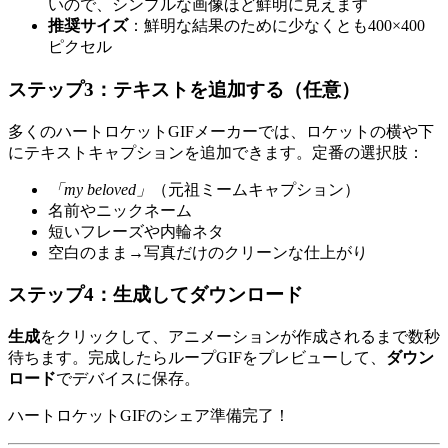
いので、シンプルな画像ほど鮮明に見えます
推奨サイズ
：鮮明な結果のために少なくとも400×400
ピクセル
ステップ3：テキストを追加する（任意）
多くのハートロケットGIFメーカーでは、ロケットの横や下
にテキストキャプションを追加できます。定番の選択肢：
「my beloved」
（元祖ミームキャプション）
名前やニックネーム
短いフレーズや内輪ネタ
空白のまま→写真だけのクリーンな仕上がり
ステップ4：生成してダウンロード
生成
をクリックして、アニメーションが作成されるまで数秒
待ちます。完成したらループGIFをプレビューして、
ダウン
ロード
でデバイスに保存。
ハートロケットGIFのシェア準備完了！