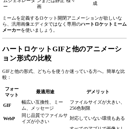
ムジェネレータ
ンまたは静止
様々
成
ー
画
ミームを定義するロケット開閉アニメーションが欲しいな
ら、汎用画像エディタではなく専用の
ハートロケットミーム
メーカー
を使いましょう。
ハートロケットGIFと他のアニメーシ
ョン形式の比較
GIFと他の形式、どちらを使うか迷っている方へ。簡単な比
較：
フォー
最適用途
デメリット
マット
幅広い互換性、ミー
ファイルサイズが大きい、
GIF
ム、メッセージ
256色制限
同じ品質でファイルサ
対応していない環境もある
WebP
イズが小さい
すべてのアプリで画像とし