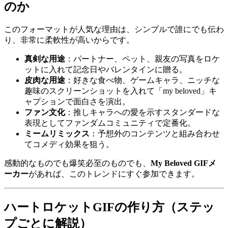
のか
このフォーマットが人気な理由は、シンプルで誰にでも伝わ
り、非常に柔軟性が高いからです。
真剣な用途
：パートナー、ペット、親友の写真をロケ
ットに入れて記念日やバレンタインに贈る。
皮肉な用途
：好きな食べ物、ゲームキャラ、ニッチな
趣味のスクリーンショットを入れて「my beloved」キ
ャプションで面白さを演出。
ファン文化
：推しキャラへの愛を示すスタンダードな
表現としてファンダムコミュニティで定番化。
ミームリミックス
：予想外のコンテンツと組み合わせ
てコメディ効果を狙う。
感動的なものでも爆笑必至のものでも、
My Beloved GIFメ
ーカー
があれば、このトレンドにすぐ参加できます。
ハートロケットGIFの作り方（ステッ
プごとに解説）