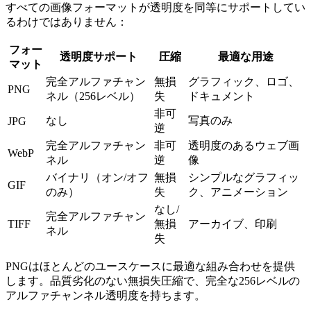
すべての画像フォーマットが透明度を同等にサポートしてい
るわけではありません：
フォー
透明度サポート
圧縮
最適な用途
マット
完全アルファチャン
無損
グラフィック、ロゴ、
PNG
ネル（256レベル）
失
ドキュメント
非可
なし
写真のみ
JPG
逆
完全アルファチャン
非可
透明度のあるウェブ画
WebP
ネル
逆
像
バイナリ（オン/オフ
無損
シンプルなグラフィッ
GIF
のみ）
失
ク、アニメーション
なし/
完全アルファチャン
TIFF
無損
アーカイブ、印刷
ネル
失
PNGはほとんどのユースケースに最適な組み合わせを提供
します。品質劣化のない無損失圧縮で、完全な256レベルの
アルファチャンネル透明度を持ちます。