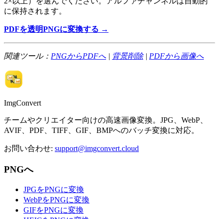
2×以上）を選んでください。アルファチャンネルは自動的
に保持されます。
PDFを透明PNGに変換する →
関連ツール：
PNGからPDFへ
|
背景削除
|
PDFから画像へ
ImgConvert
チームやクリエイター向けの高速画像変換。JPG、WebP、
AVIF、PDF、TIFF、GIF、BMPへのバッチ変換に対応。
お問い合わせ
:
support@imgconvert.cloud
PNGへ
JPGをPNGに変換
WebPをPNGに変換
GIFをPNGに変換