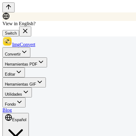
View in English?
Switch
ImgConvert
Convertir
Herramientas PDF
Editar
Herramientas GIF
Utilidades
Fondo
Blog
Español