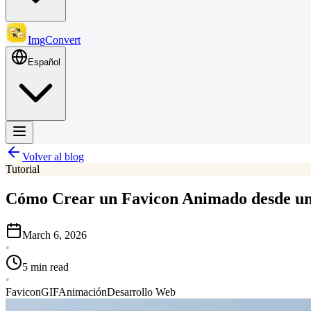
ImgConvert
Español
Volver al blog
Tutorial
Cómo Crear un Favicon Animado desde un
March 6, 2026
•
5 min read
•
Favicon
GIF
Animación
Desarrollo Web