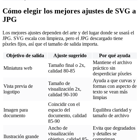
Cómo elegir los mejores ajustes de SVG a
JPG
Los mejores ajustes dependen del arte y del lugar donde se usará el
JPG. SVG escala con limpieza, pero el JPG descargado tiene
píxeles fijos, así que el tamaño de salida importa.
Objetivo de salida
Ajuste sugerido
Por qué ayuda
Mantiene el archivo
Tamaño final o 2x,
Miniatura web
práctico sin
calidad 80-85
desperdiciar píxeles
Ayuda a que curvas y
Tamaño de
Vista previa de
formas con aspecto de
visualización 2x,
logotipo
texto se vean más
calidad 90-100
limpias
Coincidir con el
Imagen para
espacio del
Equilibra claridad y
documento
documento, calidad
tamaño de archivo
85-90
Ancho de
Evita que degradados
visualización
y detalles se
Ilustración grande
objetivo, calidad 85-
compriman