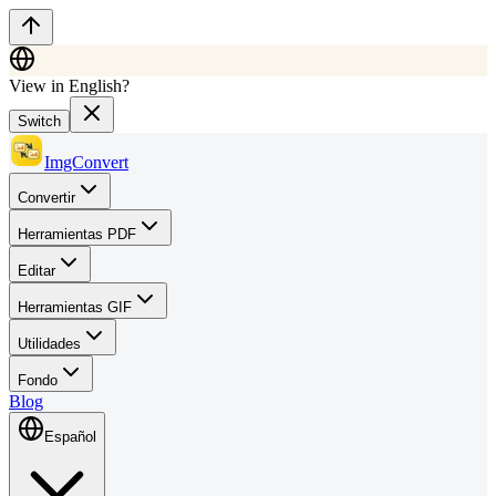
View in English?
Switch
ImgConvert
Convertir
Herramientas PDF
Editar
Herramientas GIF
Utilidades
Fondo
Blog
Español