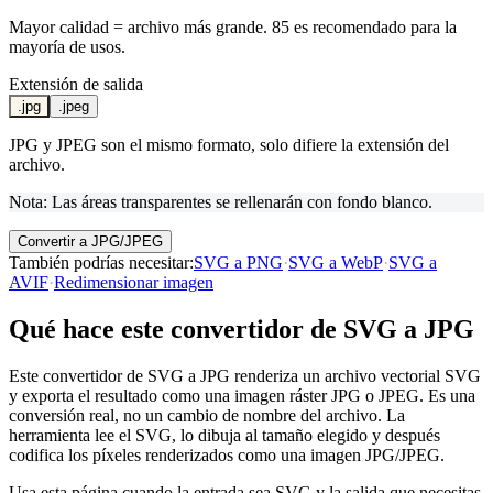
Mayor calidad = archivo más grande. 85 es recomendado para la
mayoría de usos.
Extensión de salida
.jpg
.jpeg
JPG y JPEG son el mismo formato, solo difiere la extensión del
archivo.
Nota: Las áreas transparentes se rellenarán con fondo blanco.
Convertir a JPG/JPEG
También podrías necesitar
:
SVG a PNG
·
SVG a WebP
·
SVG a
AVIF
·
Redimensionar imagen
Qué hace este convertidor de SVG a JPG
Este convertidor de SVG a JPG renderiza un archivo vectorial SVG
y exporta el resultado como una imagen ráster JPG o JPEG. Es una
conversión real, no un cambio de nombre del archivo. La
herramienta lee el SVG, lo dibuja al tamaño elegido y después
codifica los píxeles renderizados como una imagen JPG/JPEG.
Usa esta página cuando la entrada sea SVG y la salida que necesitas