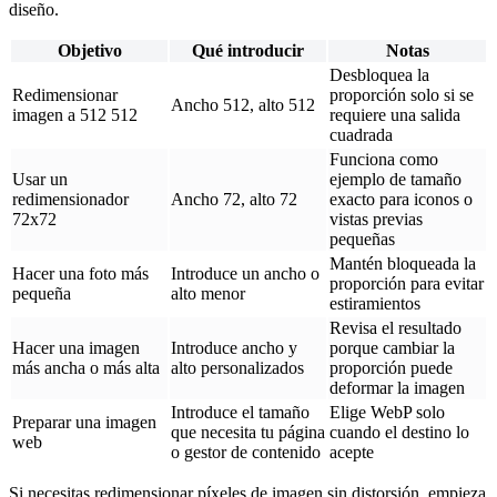
diseño.
Objetivo
Qué introducir
Notas
Desbloquea la
Redimensionar
proporción solo si se
Ancho 512, alto 512
imagen a 512 512
requiere una salida
cuadrada
Funciona como
Usar un
ejemplo de tamaño
redimensionador
Ancho 72, alto 72
exacto para iconos o
72x72
vistas previas
pequeñas
Mantén bloqueada la
Hacer una foto más
Introduce un ancho o
proporción para evitar
pequeña
alto menor
estiramientos
Revisa el resultado
Hacer una imagen
Introduce ancho y
porque cambiar la
más ancha o más alta
alto personalizados
proporción puede
deformar la imagen
Introduce el tamaño
Elige WebP solo
Preparar una imagen
que necesita tu página
cuando el destino lo
web
o gestor de contenido
acepte
Si necesitas redimensionar píxeles de imagen sin distorsión, empieza