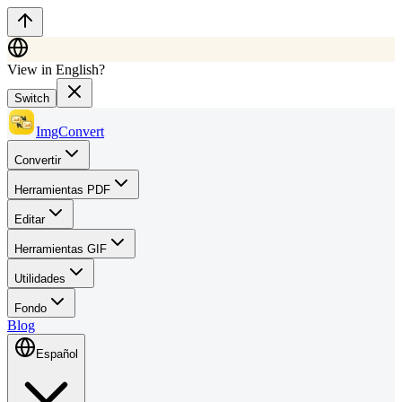
View in English?
Switch
ImgConvert
Convertir
Herramientas PDF
Editar
Herramientas GIF
Utilidades
Fondo
Blog
Español