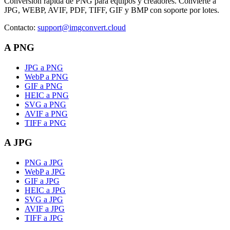
Conversión rápida de PNG para equipos y creadores. Convierte a
JPG, WEBP, AVIF, PDF, TIFF, GIF y BMP con soporte por lotes.
Contacto
:
support@imgconvert.cloud
A PNG
JPG a PNG
WebP a PNG
GIF a PNG
HEIC a PNG
SVG a PNG
AVIF a PNG
TIFF a PNG
A JPG
PNG a JPG
WebP a JPG
GIF a JPG
HEIC a JPG
SVG a JPG
AVIF a JPG
TIFF a JPG