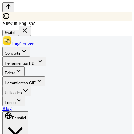
View in English?
Switch
ImgConvert
Convertir
Herramientas PDF
Editar
Herramientas GIF
Utilidades
Fondo
Blog
Español