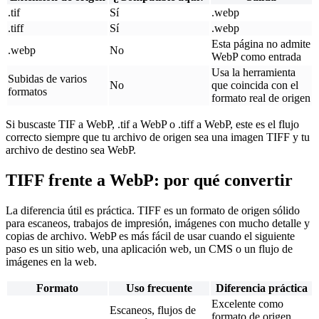
.tif
Sí
.webp
.tiff
Sí
.webp
Esta página no admite
.webp
No
WebP como entrada
Usa la herramienta
Subidas de varios
No
que coincida con el
formatos
formato real de origen
Si buscaste TIF a WebP, .tif a WebP o .tiff a WebP, este es el flujo
correcto siempre que tu archivo de origen sea una imagen TIFF y tu
archivo de destino sea WebP.
TIFF frente a WebP: por qué convertir
La diferencia útil es práctica. TIFF es un formato de origen sólido
para escaneos, trabajos de impresión, imágenes con mucho detalle y
copias de archivo. WebP es más fácil de usar cuando el siguiente
paso es un sitio web, una aplicación web, un CMS o un flujo de
imágenes en la web.
Formato
Uso frecuente
Diferencia práctica
Excelente como
Escaneos, flujos de
formato de origen,