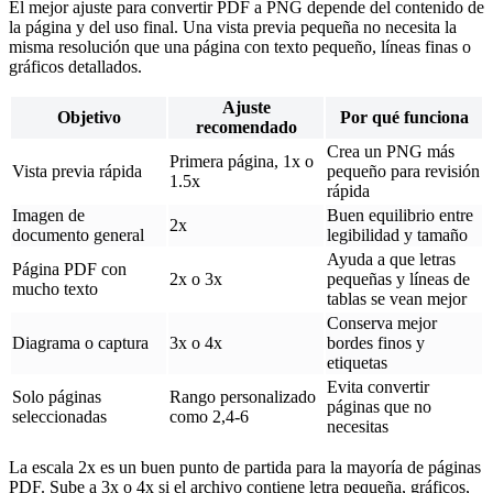
El mejor ajuste para convertir PDF a PNG depende del contenido de
la página y del uso final. Una vista previa pequeña no necesita la
misma resolución que una página con texto pequeño, líneas finas o
gráficos detallados.
Ajuste
Objetivo
Por qué funciona
recomendado
Crea un PNG más
Primera página, 1x o
Vista previa rápida
pequeño para revisión
1.5x
rápida
Imagen de
Buen equilibrio entre
2x
documento general
legibilidad y tamaño
Ayuda a que letras
Página PDF con
2x o 3x
pequeñas y líneas de
mucho texto
tablas se vean mejor
Conserva mejor
Diagrama o captura
3x o 4x
bordes finos y
etiquetas
Evita convertir
Solo páginas
Rango personalizado
páginas que no
seleccionadas
como 2,4-6
necesitas
La escala 2x es un buen punto de partida para la mayoría de páginas
PDF. Sube a 3x o 4x si el archivo contiene letra pequeña, gráficos,