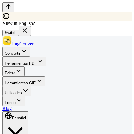
View in English?
Switch
ImgConvert
Convertir
Herramientas PDF
Editar
Herramientas GIF
Utilidades
Fondo
Blog
Español