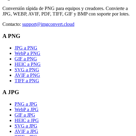
Conversión rápida de PNG para equipos y creadores. Convierte a
JPG, WEBP, AVIF, PDF, TIFF, GIF y BMP con soporte por lotes.
Contacto
:
support@imgconvert.cloud
A PNG
JPG a PNG
WebP a PNG
GIF a PNG
HEIC a PNG
SVG a PNG
AVIF a PNG
TIFF a PNG
A JPG
PNG a JPG
WebP a JPG
GIF a JPG
HEIC a JPG
SVG a JPG
AVIF a JPG