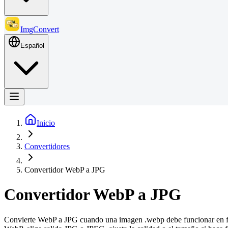
ImgConvert
Español
Inicio
Convertidores
Convertidor WebP a JPG
Convertidor WebP a JPG
Convierte WebP a JPG cuando una imagen .webp debe funcionar en for