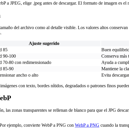
r WebP a JPEG, elige .jpeg antes de descargar. El formato de imagen es e
a
 tamaño del archivo como al detalle visible. Los valores altos conserva
.
Ajuste sugerido
d 85
Buen equilibri
d 90-100
Conserva más t
d 70-80 con redimensionado
Ayuda a cumpli
d 85-90
Mantiene la cl
nsionar ancho o alto
Evita descarga
s imágenes con texto, bordes nítidos, degradados o patrones finos pueden 
WebP
n, las zonas transparentes se rellenan de blanco para que el JPG desca
ta. Por ejemplo, convierte WebP a PNG con
WebP a PNG
cuando la trans