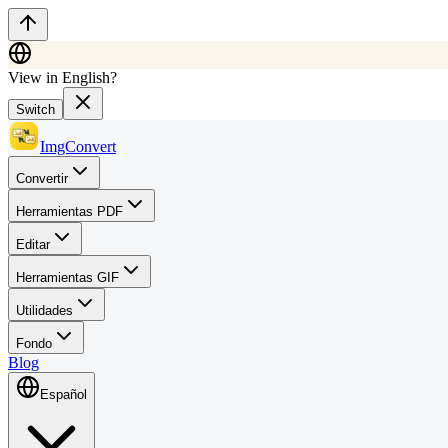
View in English?
Switch
ImgConvert
Convertir
Herramientas PDF
Editar
Herramientas GIF
Utilidades
Fondo
Blog
Español