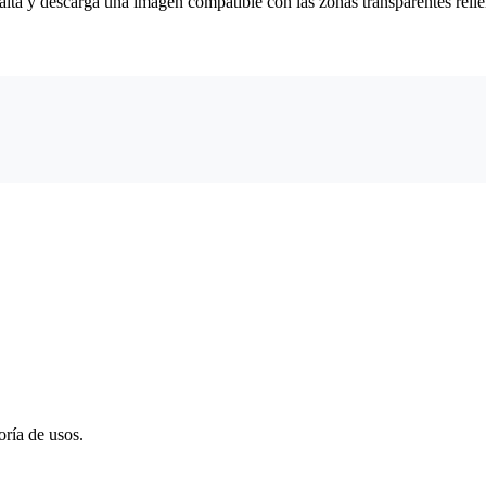
falta y descarga una imagen compatible con las zonas transparentes rell
ría de usos.