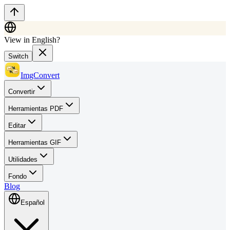
View in English?
Switch
ImgConvert
Convertir
Herramientas PDF
Editar
Herramientas GIF
Utilidades
Fondo
Blog
Español