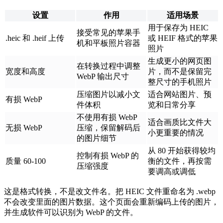
设置
作用
适用场景
用于保存为 HEIC
接受常见的苹果手
.heic 和 .heif 上传
或 HEIF 格式的苹果
机和平板照片容器
照片
生成更小的网页图
在转换过程中调整
宽度和高度
片，而不是保留完
WebP 输出尺寸
整尺寸的手机照片
压缩图片以减小文
适合网站图片、预
有损 WebP
件体积
览和日常分享
不使用有损 WebP
适合画质比文件大
无损 WebP
压缩，保留解码后
小更重要的情况
的图片细节
从 80 开始获得较均
控制有损 WebP 的
质量 60-100
衡的文件，再按需
压缩强度
要调高或调低
这是格式转换，不是改文件名。把 HEIC 文件重命名为 .webp
不会改变里面的图片数据。这个页面会重新编码上传的图片，
并生成软件可以识别为 WebP 的文件。