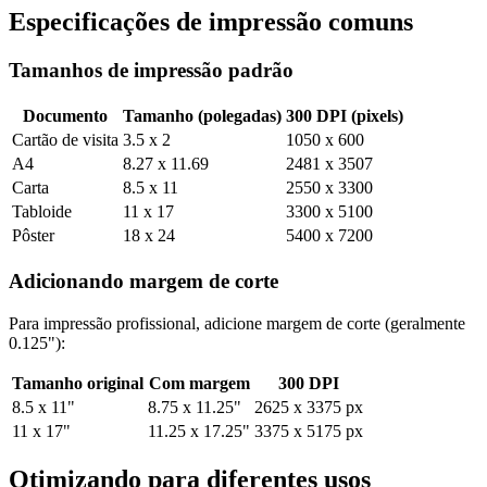
Especificações de impressão comuns
Tamanhos de impressão padrão
Documento
Tamanho (polegadas)
300 DPI (pixels)
Cartão de visita
3.5 x 2
1050 x 600
A4
8.27 x 11.69
2481 x 3507
Carta
8.5 x 11
2550 x 3300
Tabloide
11 x 17
3300 x 5100
Pôster
18 x 24
5400 x 7200
Adicionando margem de corte
Para impressão profissional, adicione margem de corte (geralmente
0.125"):
Tamanho original
Com margem
300 DPI
8.5 x 11"
8.75 x 11.25"
2625 x 3375 px
11 x 17"
11.25 x 17.25"
3375 x 5175 px
Otimizando para diferentes usos