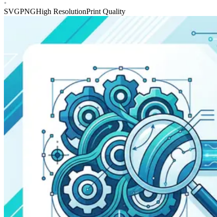
•
SVG
PNG
High Resolution
Print Quality