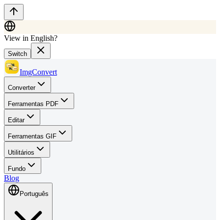
View in English?
Switch
ImgConvert
Converter
Ferramentas PDF
Editar
Ferramentas GIF
Utilitários
Fundo
Blog
Português