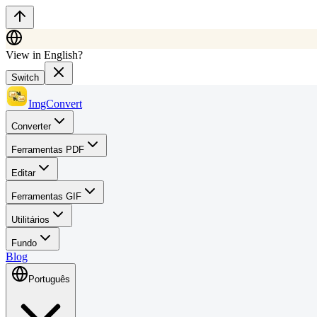
View in English?
Switch
ImgConvert
Converter
Ferramentas PDF
Editar
Ferramentas GIF
Utilitários
Fundo
Blog
Português