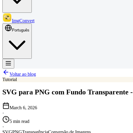
ImgConvert
Português
Voltar ao blog
Tutorial
SVG para PNG com Fundo Transparente -
March 6, 2026
•
5 min read
•
SVG
PNG
Transparência
Conversão de Imagens