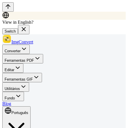
View in English?
Switch
ImgConvert
Converter
Ferramentas PDF
Editar
Ferramentas GIF
Utilitários
Fundo
Blog
Português