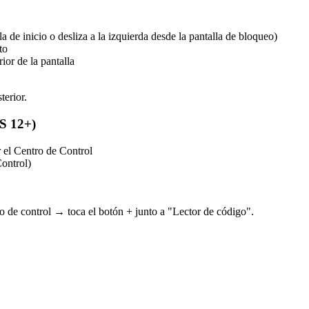
a de inicio o desliza a la izquierda desde la pantalla de bloqueo)
to
ior de la pantalla
terior.
OS 12+)
r el Centro de Control
ontrol)
 de control → toca el botón + junto a "Lector de código".