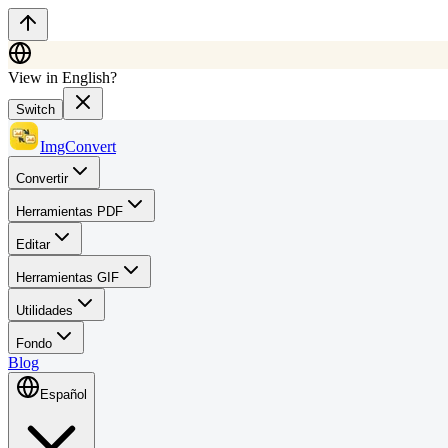
View in English?
Switch
ImgConvert
Convertir
Herramientas PDF
Editar
Herramientas GIF
Utilidades
Fondo
Blog
Español