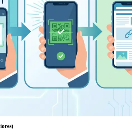
iores)