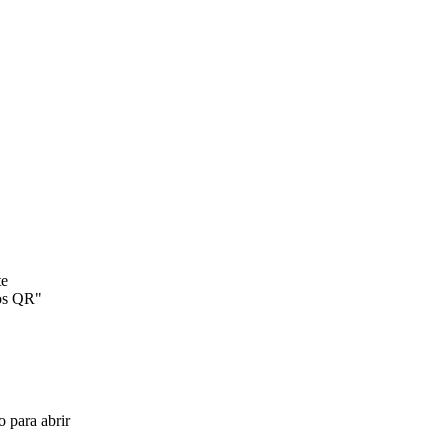
te
gos QR"
o para abrir