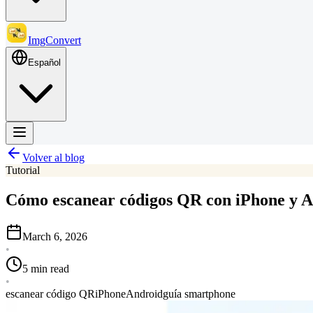
ImgConvert
Español
Volver al blog
Tutorial
Cómo escanear códigos QR con iPhone y A
March 6, 2026
•
5 min read
•
escanear código QR
iPhone
Android
guía smartphone