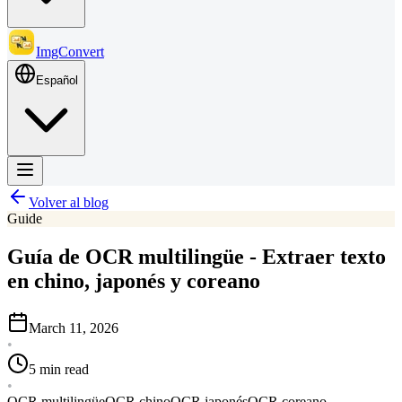
ImgConvert
Español
Volver al blog
Guide
Guía de OCR multilingüe - Extraer texto
en chino, japonés y coreano
March 11, 2026
•
5 min read
•
OCR multilingüe
OCR chino
OCR japonés
OCR coreano