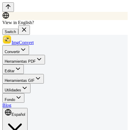
View in English?
Switch
ImgConvert
Convertir
Herramientas PDF
Editar
Herramientas GIF
Utilidades
Fondo
Blog
Español