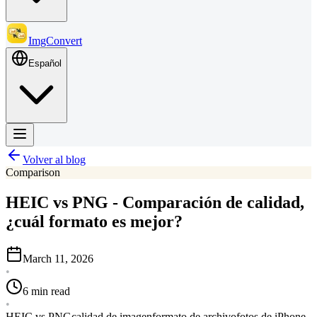
ImgConvert
Español
Volver al blog
Comparison
HEIC vs PNG - Comparación de calidad,
¿cuál formato es mejor?
March 11, 2026
•
6 min read
•
HEIC vs PNG
calidad de imagen
formato de archivo
fotos de iPhone