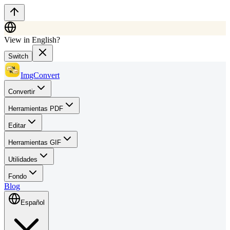
View in English?
Switch
ImgConvert
Convertir
Herramientas PDF
Editar
Herramientas GIF
Utilidades
Fondo
Blog
Español