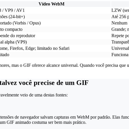
Vídeo WebM
 / VP9 / AV1
LZW (sem
hões (24-bit+)
Até 256 
ortado (Vorbis / Opus)
Nenhum
to compacto
Grande; n
ende do reprodutor
Repete p
al alpha (VP9)
Transparên
ome, Firefox, Edge; limitado no Safari
Universal
itado
Funciona 
ores, mas o GIF oferece alcance universal. Quando você precisa que u
alvez você precise de um GIF
avelmente veio de uma destas fontes:
tensões de navegador salvam capturas em WebM por padrão. Elas funci
m GIF animado costuma ser bem mais prático.