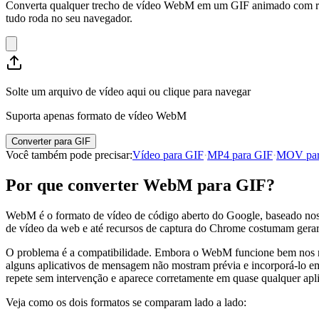
Converta qualquer trecho de vídeo WebM em um GIF animado com repet
tudo roda no seu navegador.
Solte um arquivo de vídeo aqui ou clique para navegar
Suporta apenas formato de vídeo WebM
Converter para GIF
Você também pode precisar
:
Vídeo para GIF
·
MP4 para GIF
·
MOV par
Por que converter WebM para GIF?
WebM é o formato de vídeo de código aberto do Google, baseado nos 
de vídeo da web e até recursos de captura do Chrome costumam gerar
O problema é a compatibilidade. Embora o WebM funcione bem nos na
alguns aplicativos de mensagem não mostram prévia e incorporá-lo em
repete sem intervenção e aparece corretamente em quase qualquer apl
Veja como os dois formatos se comparam lado a lado: