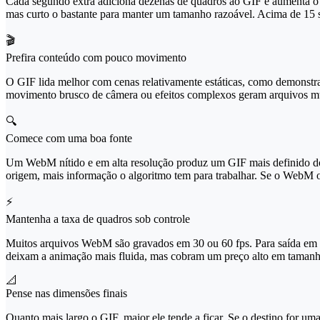
Cada segundo extra adiciona dezenas de quadros ao GIF e aumenta o t
mas curto o bastante para manter um tamanho razoável. Acima de 15 
🎬
Prefira conteúdo com pouco movimento
O GIF lida melhor com cenas relativamente estáticas, como demonstraç
movimento brusco de câmera ou efeitos complexos geram arquivos mui
🔍
Comece com uma boa fonte
Um WebM nítido e em alta resolução produz um GIF mais definido do 
origem, mais informação o algoritmo tem para trabalhar. Se o WebM o
⚡
Mantenha a taxa de quadros sob controle
Muitos arquivos WebM são gravados em 30 ou 60 fps. Para saída em G
deixam a animação mais fluida, mas cobram um preço alto em tamanh
📐
Pense nas dimensões finais
Quanto mais largo o GIF, maior ele tende a ficar. Se o destino for 