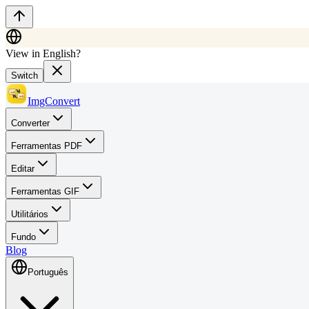
View in English?
Switch
ImgConvert
Converter
Ferramentas PDF
Editar
Ferramentas GIF
Utilitários
Fundo
Blog
Português