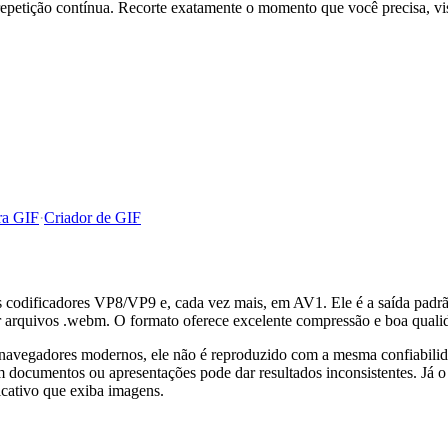
ição contínua. Recorte exatamente o momento que você precisa, visua
a GIF
·
Criador de GIF
codificadores VP8/VP9 e, cada vez mais, em AV1. Ele é a saída padrão
 arquivos .webm. O formato oferece excelente compressão e boa quali
vegadores modernos, ele não é reproduzido com a mesma confiabilidad
 documentos ou apresentações pode dar resultados inconsistentes. Já o
icativo que exiba imagens.