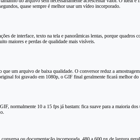
amanho do arquivo sem necessariamente acrescentar valor. O ideal é fi
segundos, quase sempre é melhor usar um vídeo incorporado.
ões de interface, texto na tela e panorâmicas lentas, porque quadros c
to maiores e perdas de qualidade mais visíveis.
que um arquivo de baixa qualidade. O conversor reduz a amostragem p
riginal foi gravado em 1080p, o GIF final geralmente ficará melhor do
IF, normalmente 10 a 15 fps já bastam: fica suave para a maioria dos
o.
uma conversa ou documentação incorporada, 480 a 600 px de largura ger