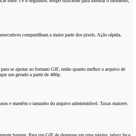
car entre 3 e 8 segundos: tempo suficiente para mostrar o momento,
onsecutivos compartilham a maior parte dos pixels. Ação rápida,
ara se ajustar ao formato GIF, então quanto melhor o arquivo de
 que um gerado a partir de 480p.
 usos e mantém o tamanho do arquivo administrável. Taxas maiores
almente bastam. Para um GIF de destaque em uma página, talvez faça