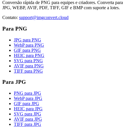
Conversão rápida de PNG para equipes e criadores. Converta para
JPG, WEBP, AVIF, PDF, TIFF, GIF e BMP com suporte a lotes.
Contato
:
support@imgconvert.cloud
Para PNG
JPG para PNG
WebP para PNG
GIF para PNG
HEIC para PNG
SVG para PNG
AVIF para PNG
TIFF para PNG
Para JPG
PNG para JPG
WebP para JPG
GIF para JPG
HEIC para JPG
SVG para JPG
AVIF para JPG
TIFF para JPG