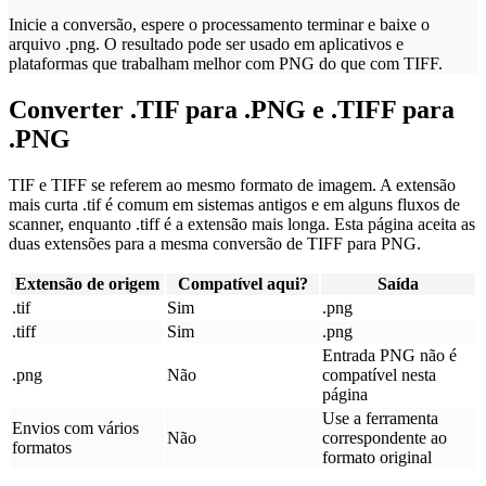
Inicie a conversão, espere o processamento terminar e baixe o
arquivo .png. O resultado pode ser usado em aplicativos e
plataformas que trabalham melhor com PNG do que com TIFF.
Converter .TIF para .PNG e .TIFF para
.PNG
TIF e TIFF se referem ao mesmo formato de imagem. A extensão
mais curta .tif é comum em sistemas antigos e em alguns fluxos de
scanner, enquanto .tiff é a extensão mais longa. Esta página aceita as
duas extensões para a mesma conversão de TIFF para PNG.
Extensão de origem
Compatível aqui?
Saída
.tif
Sim
.png
.tiff
Sim
.png
Entrada PNG não é
.png
Não
compatível nesta
página
Use a ferramenta
Envios com vários
Não
correspondente ao
formatos
formato original