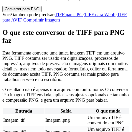
Converter para PNG
Você também pode precisar
:
TIFF para JPG
·
TIFF para WebP
·
TIFF
para AVIF
·
Comprimir Imagem
O que este conversor de TIFF para PNG
faz
Esta ferramenta converte uma única imagem TIFF em um arquivo
PNG. TIFF costuma ser usado em digitalizações, processos de
impressão, arquivos de preservação e imagens originais com muitos
detalhes, mas nem todo navegador, formulário, editor ou ferramenta
de documento aceita TIFF. PNG costuma ser mais prático para
trabalhos na web e no escritório.
O resultado não é apenas um arquivo com outro nome. O conversor
lê a imagem TIFF enviada, aplica seus ajustes opcionais de tamanho
e compressão PNG, e gera um arquivo PNG para baixar.
Entrada
Saída
O que muda
Um arquivo TIF é
Imagem .tif
Imagem .png
convertido em PNG
Um arquivo TIFF é
Imagem .tiff
Imagem .png