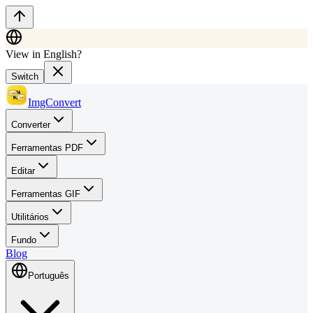
View in English?
Switch
ImgConvert
Converter
Ferramentas PDF
Editar
Ferramentas GIF
Utilitários
Fundo
Blog
Português