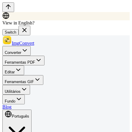
View in English?
Switch
ImgConvert
Converter
Ferramentas PDF
Editar
Ferramentas GIF
Utilitários
Fundo
Blog
Português