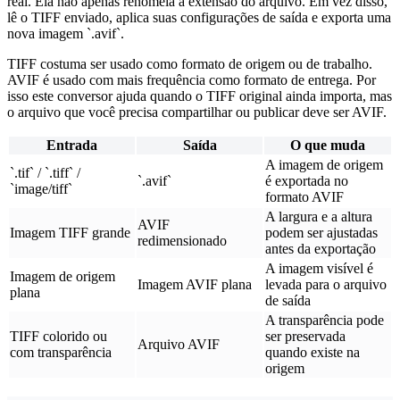
real. Ela não apenas renomeia a extensão do arquivo. Em vez disso,
lê o TIFF enviado, aplica suas configurações de saída e exporta uma
nova imagem `.avif`.
TIFF costuma ser usado como formato de origem ou de trabalho.
AVIF é usado com mais frequência como formato de entrega. Por
isso este conversor ajuda quando o TIFF original ainda importa, mas
o arquivo que você precisa compartilhar ou publicar deve ser AVIF.
Entrada
Saída
O que muda
A imagem de origem
`.tif` / `.tiff` /
`.avif`
é exportada no
`image/tiff`
formato AVIF
A largura e a altura
AVIF
Imagem TIFF grande
podem ser ajustadas
redimensionado
antes da exportação
A imagem visível é
Imagem de origem
Imagem AVIF plana
levada para o arquivo
plana
de saída
A transparência pode
TIFF colorido ou
ser preservada
Arquivo AVIF
com transparência
quando existe na
origem