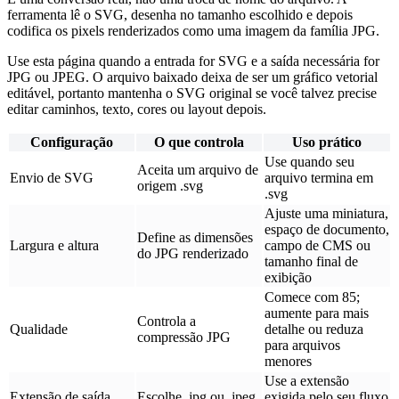
ferramenta lê o SVG, desenha no tamanho escolhido e depois
codifica os pixels renderizados como uma imagem da família JPG.
Use esta página quando a entrada for SVG e a saída necessária for
JPG ou JPEG. O arquivo baixado deixa de ser um gráfico vetorial
editável, portanto mantenha o SVG original se você talvez precise
editar caminhos, texto, cores ou layout depois.
Configuração
O que controla
Uso prático
Use quando seu
Aceita um arquivo de
Envio de SVG
arquivo termina em
origem .svg
.svg
Ajuste uma miniatura,
espaço de documento,
Define as dimensões
Largura e altura
campo de CMS ou
do JPG renderizado
tamanho final de
exibição
Comece com 85;
aumente para mais
Controla a
Qualidade
detalhe ou reduza
compressão JPG
para arquivos
menores
Use a extensão
Extensão de saída
Escolhe .jpg ou .jpeg
exigida pelo seu fluxo