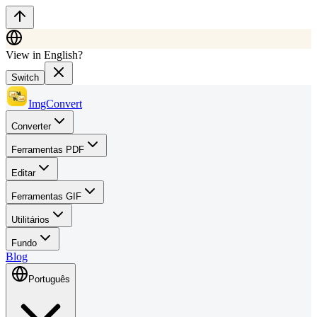
View in English?
Switch
ImgConvert
Converter
Ferramentas PDF
Editar
Ferramentas GIF
Utilitários
Fundo
Blog
Português