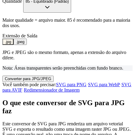
Qualidade
85 - Equilibrado (Padrão)
Maior qualidade = arquivo maior. 85 é recomendado para a maioria
dos usos.
Extensão de Saída
.jpg
.jpeg
JPG e JPEG são o mesmo formato, apenas a extensão do arquivo
difere.
Nota: Áreas transparentes serão preenchidas com fundo branco.
Converter para JPG/JPEG
Você também pode precisar
:
SVG para PNG
·
SVG para WebP
·
SVG
para AVIF
·
Redimensionador de Imagem
O que este conversor de SVG para JPG
faz
Este conversor de SVG para JPG renderiza um arquivo vetorial
SVG e exporta o resultado como uma imagem raster JPG ou JPEG.
É uma conversão real, não uma troca de nome do arquivo. A