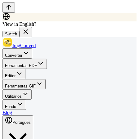
View in English?
Switch
ImgConvert
Converter
Ferramentas PDF
Editar
Ferramentas GIF
Utilitários
Fundo
Blog
Português