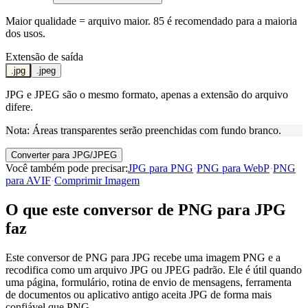
Maior qualidade = arquivo maior. 85 é recomendado para a maioria
dos usos.
Extensão de saída
.jpg
.jpeg
JPG e JPEG são o mesmo formato, apenas a extensão do arquivo
difere.
Nota: Áreas transparentes serão preenchidas com fundo branco.
Converter para JPG/JPEG
Você também pode precisar
:
JPG para PNG
·
PNG para WebP
·
PNG
para AVIF
·
Comprimir Imagem
O que este conversor de PNG para JPG
faz
Este conversor de PNG para JPG recebe uma imagem PNG e a
recodifica como um arquivo JPG ou JPEG padrão. Ele é útil quando
uma página, formulário, rotina de envio de mensagens, ferramenta
de documentos ou aplicativo antigo aceita JPG de forma mais
confiável que PNG.