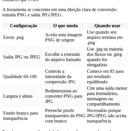
A ferramenta se concentra em uma direção clara de conversão:
entrada PNG e saída JPG/JPEG.
Configuração
O que muda
Quando usar
Use quando seu
Aceita uma imagem
Envio .png
arquivo termina em
PNG de origem
.png
Use .jpg na maioria
Escolhe a extensão
dos fluxos ou .jpeg
Saída JPG ou JPEG
do arquivo baixado
quando for
obrigatório
Controla a
Comece em 85 para
Qualidade 60-100
intensidade da
um resultado
compressão JPG
equilibrado
Crie uma saída menor
Redimensiona ao
para formulários,
Largura e altura
converter PNG para
mensagens ou
JPG
compartilhamento
Preenche pixels
Necessário porque
Fundo branco para
transparentes do PNG
JPG/JPEG não aceita
transparência
com branco
transparência