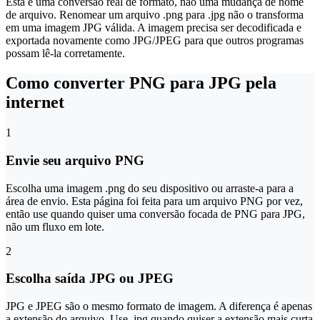
Esta é uma conversão real de formato, não uma mudança de nome
de arquivo. Renomear um arquivo .png para .jpg não o transforma
em uma imagem JPG válida. A imagem precisa ser decodificada e
exportada novamente como JPG/JPEG para que outros programas
possam lê-la corretamente.
Como converter PNG para JPG pela
internet
1
Envie seu arquivo PNG
Escolha uma imagem .png do seu dispositivo ou arraste-a para a
área de envio. Esta página foi feita para um arquivo PNG por vez,
então use quando quiser uma conversão focada de PNG para JPG,
não um fluxo em lote.
2
Escolha saída JPG ou JPEG
JPG e JPEG são o mesmo formato de imagem. A diferença é apenas
a extensão do arquivo. Use .jpg quando quiser a extensão mais curta