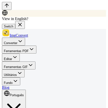
View in English?
Switch
ImgConvert
Converter
Ferramentas PDF
Editar
Ferramentas GIF
Utilitários
Fundo
Blog
Português