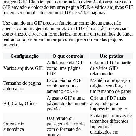
imagem GIF. Ela não apenas renomeia a extensão do arquivo: cada
GIF enviado é colocado em uma página PDF, e vários arquivos GIF
podem ser combinados em um PDF de várias páginas.
Use quando um GIF precisar funcionar como documento, não
apenas como imagem da internet. Um PDF é mais fácil de enviar
como anexo, enviar em formulários, imprimir em tamanhos de papel
padrão ou guardar em um arquivo em que a ordem das páginas
importa.
Configuração
O que controla
Uso prático
Adiciona cada GIF
Cria um PDF a partir
Vários arquivos GIF
como uma página
de vários GIFs
PDF
relacionados
Faz a página PDF
Mantém a proporção
Tamanho de página
combinar com o
original sem forçar
automático
tamanho do GIF
um tamanho de papel
Ajusta o GIF a uma
Cria um PDF mais
A4, Carta, Ofício
página de documento
adequado para
padrão
impressão ou envio
Evita que arquivos de
Usa retrato ou
tamanhos diferentes
Orientação
paisagem de acordo
fiquem mal
automática
com o formato do
encaixados em
arquivo