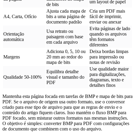
um layout de papel
de bits
Ajusta cada mapa de
Cria um PDF mais
A4, Carta, Ofício
bits a uma página de
fácil de imprimir,
documento padrão
enviar ou anexar
Evita páginas de lado
Usa retrato ou
Orientação
quando os arquivos
paisagem com base
automática
têm formatos
em cada arquivo
diferentes
Adiciona 0, 5, 10 ou
Deixa bordas limpas
Margens
20 mm ao redor do
para impressão ou
mapa de bits
notas de revisão
Use qualidade maior
Equilibra detalhe
para digitalizações,
Qualidade 50-100%
visual e tamanho do
diagramas, texto e
PDF
detalhes finos
Mantenha esta página focada em tarefas de BMP e mapa de bits para
PDF. Se o arquivo de origem usa outro formato, use o conversor
criado para esse tipo de arquivo para que as regras de envio e o
conteúdo do artigo fiquem claros. Isso mantém o fluxo BMP para
PDF focado, sem misturar outros formatos nas mesmas instruções.
O objetivo é simples: converter BMP para PDF com configurações
de documento que combinem com o uso do arquivo.