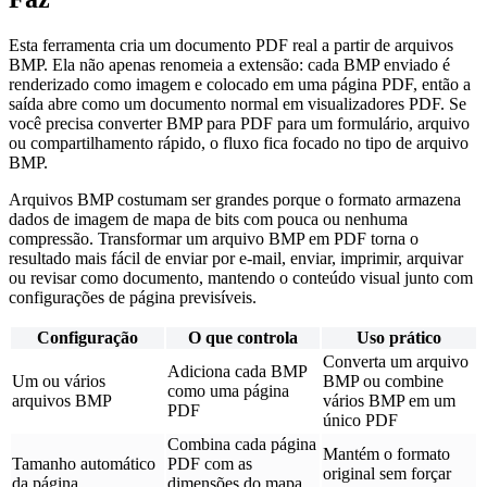
Esta ferramenta cria um documento PDF real a partir de arquivos
BMP. Ela não apenas renomeia a extensão: cada BMP enviado é
renderizado como imagem e colocado em uma página PDF, então a
saída abre como um documento normal em visualizadores PDF. Se
você precisa converter BMP para PDF para um formulário, arquivo
ou compartilhamento rápido, o fluxo fica focado no tipo de arquivo
BMP.
Arquivos BMP costumam ser grandes porque o formato armazena
dados de imagem de mapa de bits com pouca ou nenhuma
compressão. Transformar um arquivo BMP em PDF torna o
resultado mais fácil de enviar por e-mail, enviar, imprimir, arquivar
ou revisar como documento, mantendo o conteúdo visual junto com
configurações de página previsíveis.
Configuração
O que controla
Uso prático
Converta um arquivo
Adiciona cada BMP
Um ou vários
BMP ou combine
como uma página
arquivos BMP
vários BMP em um
PDF
único PDF
Combina cada página
Mantém o formato
Tamanho automático
PDF com as
original sem forçar
da página
dimensões do mapa