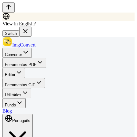
View in English?
Switch
ImgConvert
Converter
Ferramentas PDF
Editar
Ferramentas GIF
Utilitários
Fundo
Blog
Português