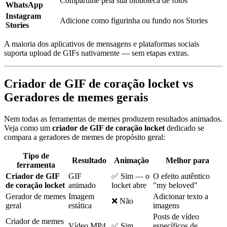
Compartilhe pela sua biblioteca de fotos
WhatsApp
Instagram
Adicione como figurinha ou fundo nos Stories
Stories
A maioria dos aplicativos de mensagens e plataformas sociais
suporta upload de GIFs nativamente — sem etapas extras.
Criador de GIF de coração locket vs
Geradores de memes gerais
Nem todas as ferramentas de memes produzem resultados animados.
Veja como um
criador de GIF de coração locket
dedicado se
compara a geradores de memes de propósito geral:
Tipo de
Resultado
Animação
Melhor para
ferramenta
Criador de GIF
GIF
✅ Sim — o
O efeito autêntico
de coração locket
animado
locket abre
"my beloved"
Gerador de memes
Imagem
Adicionar texto a
❌ Não
geral
estática
imagens
Posts de vídeo
Criador de memes
Vídeo MP4
✅ Sim
específicos de