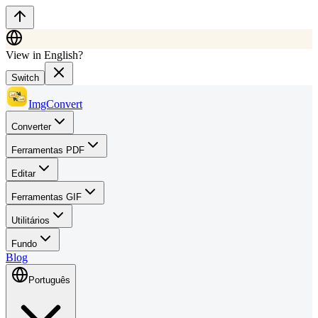
View in English?
Switch
ImgConvert
Converter
Ferramentas PDF
Editar
Ferramentas GIF
Utilitários
Fundo
Blog
Português