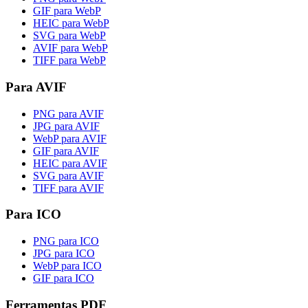
GIF para WebP
HEIC para WebP
SVG para WebP
AVIF para WebP
TIFF para WebP
Para AVIF
PNG para AVIF
JPG para AVIF
WebP para AVIF
GIF para AVIF
HEIC para AVIF
SVG para AVIF
TIFF para AVIF
Para ICO
PNG para ICO
JPG para ICO
WebP para ICO
GIF para ICO
Ferramentas PDF