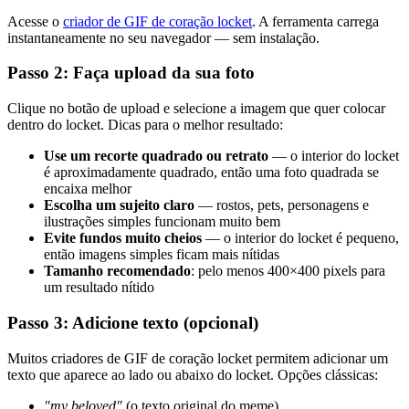
Acesse o
criador de GIF de coração locket
. A ferramenta carrega
instantaneamente no seu navegador — sem instalação.
Passo 2: Faça upload da sua foto
Clique no botão de upload e selecione a imagem que quer colocar
dentro do locket. Dicas para o melhor resultado:
Use um recorte quadrado ou retrato
— o interior do locket
é aproximadamente quadrado, então uma foto quadrada se
encaixa melhor
Escolha um sujeito claro
— rostos, pets, personagens e
ilustrações simples funcionam muito bem
Evite fundos muito cheios
— o interior do locket é pequeno,
então imagens simples ficam mais nítidas
Tamanho recomendado
: pelo menos 400×400 pixels para
um resultado nítido
Passo 3: Adicione texto (opcional)
Muitos criadores de GIF de coração locket permitem adicionar um
texto que aparece ao lado ou abaixo do locket. Opções clássicas:
"my beloved"
(o texto original do meme)