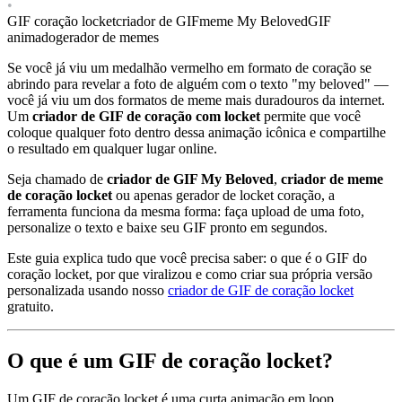
•
GIF coração locket
criador de GIF
meme My Beloved
GIF
animado
gerador de memes
Se você já viu um medalhão vermelho em formato de coração se
abrindo para revelar a foto de alguém com o texto "my beloved" —
você já viu um dos formatos de meme mais duradouros da internet.
Um
criador de GIF de coração com locket
permite que você
coloque qualquer foto dentro dessa animação icônica e compartilhe
o resultado em qualquer lugar online.
Seja chamado de
criador de GIF My Beloved
,
criador de meme
de coração locket
ou apenas gerador de locket coração, a
ferramenta funciona da mesma forma: faça upload de uma foto,
personalize o texto e baixe seu GIF pronto em segundos.
Este guia explica tudo que você precisa saber: o que é o GIF do
coração locket, por que viralizou e como criar sua própria versão
personalizada usando nosso
criador de GIF de coração locket
gratuito.
O que é um GIF de coração locket?
Um GIF de coração locket é uma curta animação em loop